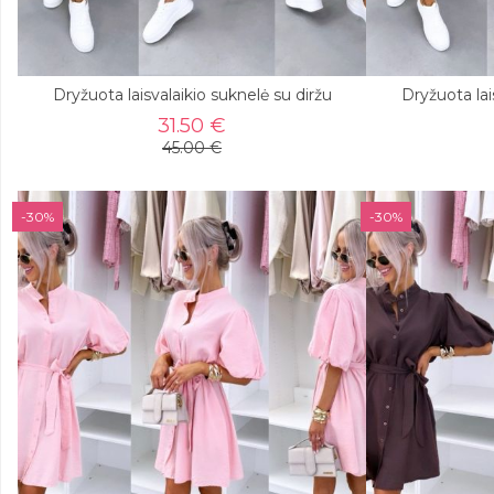
Dryžuota laisvalaikio suknelė su diržu
Dryžuota lai
31.50 €
45.00 €
-30%
-30%