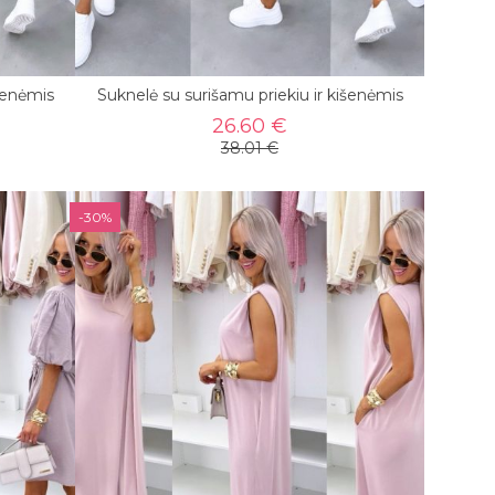
išenėmis
Suknelė su surišamu priekiu ir kišenėmis
26.60 €
38.01 €
-30%