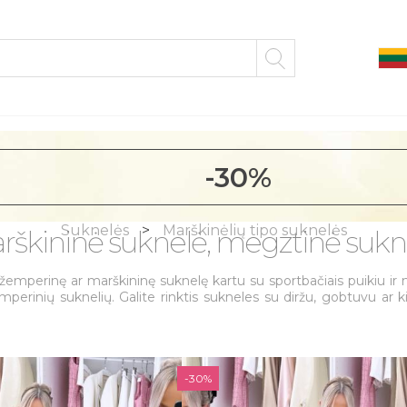
-30%
Suknelės
Marškinėlių tipo suknelės
rškininė suknelė, megztinė sukn
emperinę ar marškininę suknelę kartu su sportbačiais puikiu ir ma
žemperinių suknelių. Galite rinktis sukneles su diržu, gobtuvu ar 
-30%