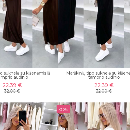
po suknelė su kišenėmis iš
Marškinių tipo suknelė su kišenė
amprio audinio
tamprio audinio
22.39 €
22.39 €
32.00 €
32.00 €
-30%