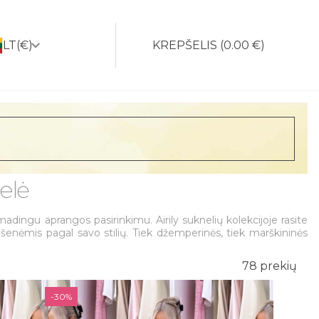
LT
(€)
KREPŠELIS
(
0.00 €
)
elė
dingu aprangos pasirinkimu. Airily suknelių kolekcijoje rasite
kišenėmis pagal savo stilių. Tiek džemperinės, tiek marškininės
78 prekių
-30%