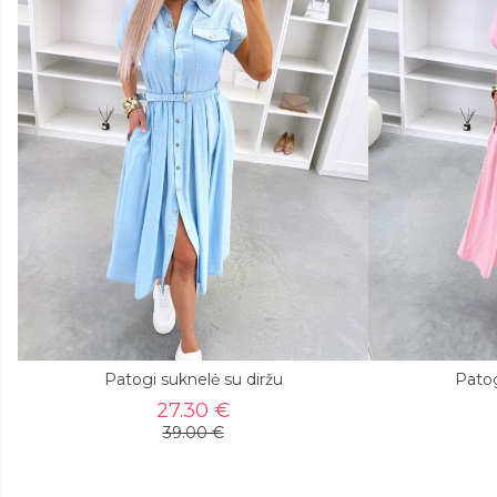
Patogi suknelė su diržu
Patog
27.30 €
39.00 €