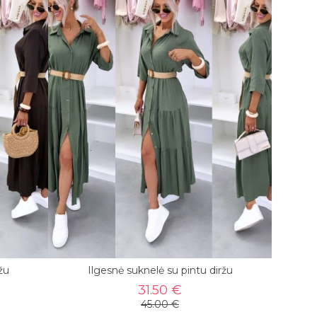
žu
Ilgesnė suknelė su pintu diržu
31.50 €
45.00 €