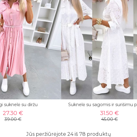
i suknelė su diržu
Suknelė su sagomis ir surišimu p
27.30 €
31.50 €
39.00 €
45.00 €
Jūs peržiūrėjote 24 iš 78 produktų