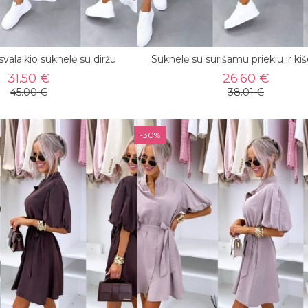
svalaikio suknelė su diržu
Suknelė su surišamu priekiu ir k
31.50 €
26.60 €
45.00 €
38.01 €
-30%