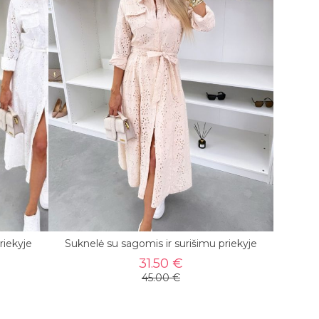
riekyje
Suknelė su sagomis ir surišimu priekyje
31.50 €
45.00 €