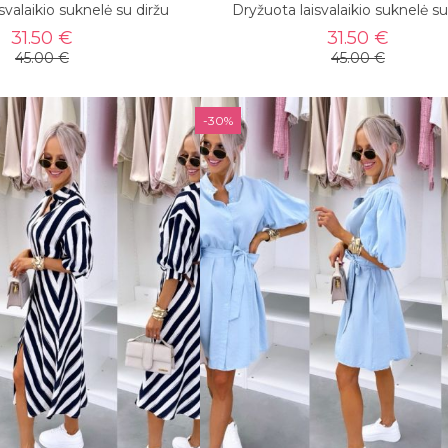
svalaikio suknelė su diržu
Dryžuota laisvalaikio suknelė su
31.50 €
31.50 €
45.00 €
45.00 €
-30%