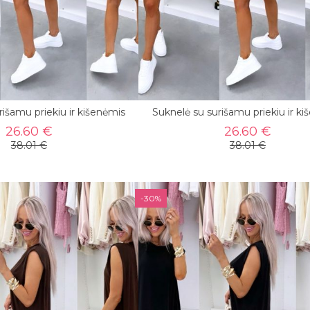
rišamu priekiu ir kišenėmis
Suknelė su surišamu priekiu ir k
26.60 €
26.60 €
38.01 €
38.01 €
-30%