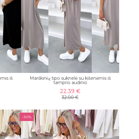
mis iš
Marškinių tipo suknelė su kišenėmis iš
tamprio audinio
22.39 €
32.00 €
-30%