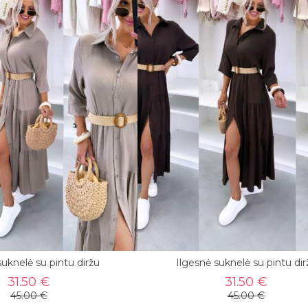
suknelė su pintu diržu
Ilgesnė suknelė su pintu dir
31.50 €
31.50 €
45.00 €
45.00 €