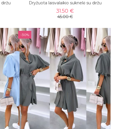
 diržu
Dryžuota laisvalaikio suknelė su diržu
31.50 €
45.00 €
-30%