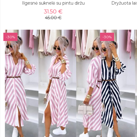
Ilgesnė suknelė su pintu diržu
Dryžuota lai
31.50 €
45.00 €
-30%
-30%