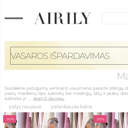
VASAROS IŠPARDAVIMAS
Ma
Šiuolaikinė patogumą vertinanti visuomenė pavertė stilingą dž
įvairių marškinių tipo suknelių bei madingų, šiltų ir jaukių d
suknelės yr ...
skaityti daugiau
patys naujausi
palankiausia kaina
-30%
-30%