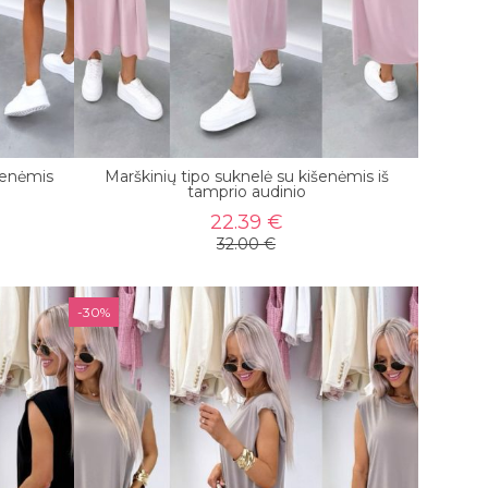
išenėmis
Marškinių tipo suknelė su kišenėmis iš
tamprio audinio
22.39 €
32.00 €
-30%