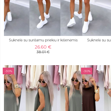
Suknelė su surišamu priekiu ir kišenėmis
Suknelė su su
26.60 €
38.01 €
-30%
-30%