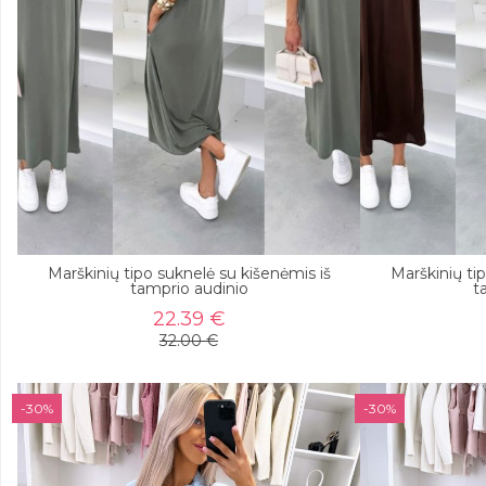
Marškinių tipo suknelė su kišenėmis iš
Marškinių ti
tamprio audinio
t
22.39 €
32.00 €
-30%
-30%